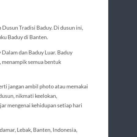
 Dusun Tradisi Baduy. Di dusun ini,
ku Baduy di Banten.
uy Dalam dan Baduy Luar. Baduy
t, menampik semua bentuk
erti jangan ambil photo atau memakai
 dusun, nikmati keelokan,
jar mengenai kehidupan setiap hari
amar, Lebak, Banten, Indonesia,