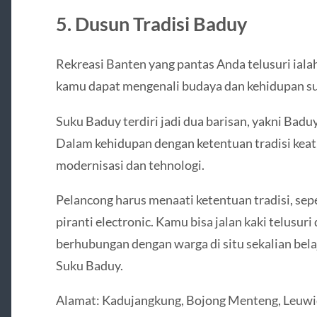
5. Dusun Tradisi Baduy
Rekreasi Banten yang pantas Anda telusuri ialah
kamu dapat mengenali budaya dan kehidupan su
Suku Baduy terdiri jadi dua barisan, yakni Bad
Dalam kehidupan dengan ketentuan tradisi kea
modernisasi dan tehnologi.
Pelancong harus menaati ketentuan tradisi, sep
piranti electronic. Kamu bisa jalan kaki telusuri
berhubungan dengan warga di situ sekalian bela
Suku Baduy.
Alamat: Kadujangkung, Bojong Menteng, Leuwid