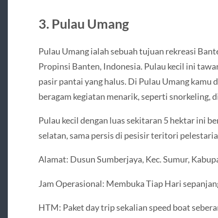
3. Pulau Umang
Pulau Umang ialah sebuah tujuan rekreasi Bante
Propinsi Banten, Indonesia. Pulau kecil ini taw
pasir pantai yang halus. Di Pulau Umang kamu 
beragam kegiatan menarik, seperti snorkeling, di
Pulau kecil dengan luas sekitaran 5 hektar ini b
selatan, sama persis di pesisir teritori pelesta
Alamat: Dusun Sumberjaya, Kec. Sumur, Kabup
Jam Operasional: Membuka Tiap Hari sepanjan
HTM: Paket day trip sekalian speed boat seber