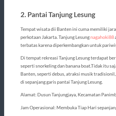
2. Pantai Tanjung Lesung
Tempat wisata dii Banten ini cuma memiliki jara
perkotaan Jakarta. Tanjung Lesung
nagahoki88
a
terbatas karena diperkembangkan untuk pariwis
Di tempat rekreasi Tanjung Lesung terdapat ber
seperti snorkeling dan banana boat.Tidak itu saj
Banten, seperti debus, atraksi musik tradisioni
di sepanjang garis pantai Tanjung Lesung.
Alamat: Dusun Tanjungjaya, Kecamatan Panimb
Jam Operasional: Membuka Tiap Hari sepanja