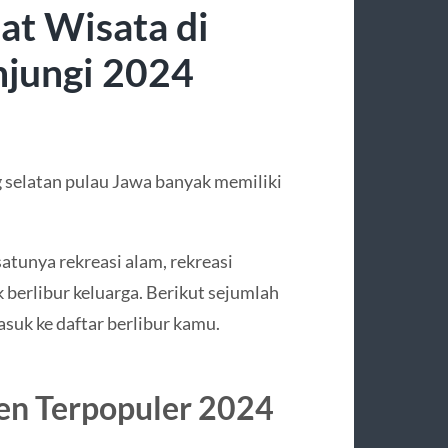
t Wisata di
njungi 2024
g selatan pulau Jawa banyak memiliki
satunya rekreasi alam, rekreasi
 berlibur keluarga. Berikut sejumlah
asuk ke daftar berlibur kamu.
en Terpopuler 2024