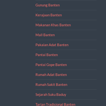
Gunung Banten
Kerajaan Banten
Makanan Khas Banten
Mall Banten
Pakaian Adat Banten
Pantai Banten
Pantai Gope Banten
Rumah Adat Banten
Rumah Sakit Banten
Sejarah Suku Baduy
Tarian Tradisional Banten