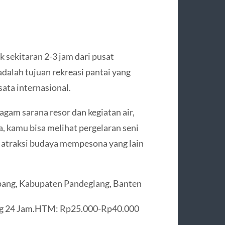
k sekitaran 2-3 jam dari pusat
dalah tujuan rekreasi pantai yang
ata internasional.
agam sarana resor dan kegiatan air,
a, kamu bisa melihat pergelaran seni
l, atraksi budaya mempesona yang lain
ang, Kabupaten Pandeglang, Banten
ng 24 Jam.HTM: Rp25.000-Rp40.000