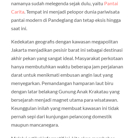
namanya sudah melegenda sejak dulu, yaitu
Pantai
Carita
. Tempat ini menjadi pelopor dunia pariwisata
pantai modern di Pandeglang dan tetap eksis hingga
saat ini.
Kedekatan geografis dengan kawasan megapolitan
Jakarta menjadikan pesisir barat ini sebagai destinasi
akhir pekan yang sangat ideal. Masyarakat perkotaan
hanya membutuhkan waktu beberapa jam perjalanan
darat untuk menikmati embusan angin laut yang
menyegarkan. Pemandangan hamparan laut biru
dengan latar belakang Gunung Anak Krakatau yang
bersejarah menjadi magnet utama para wisatawan.
Keunggulan inilah yang membuat kawasan ini tidak
pernah sepi dari kunjungan pelancong domestik
maupun mancanegara.