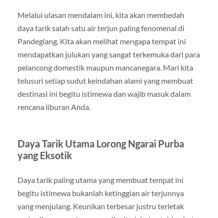
Melalui ulasan mendalam ini, kita akan membedah
daya tarik salah satu air terjun paling fenomenal di
Pandeglang. Kita akan melihat mengapa tempat ini
mendapatkan julukan yang sangat terkemuka dari para
pelancong domestik maupun mancanegara. Mari kita
telusuri setiap sudut keindahan alami yang membuat
destinasi ini begitu istimewa dan wajib masuk dalam
rencana liburan Anda.
Daya Tarik Utama Lorong Ngarai Purba
yang Eksotik
Daya tarik paling utama yang membuat tempat ini
begitu istimewa bukanlah ketinggian air terjunnya
yang menjulang. Keunikan terbesar justru terletak