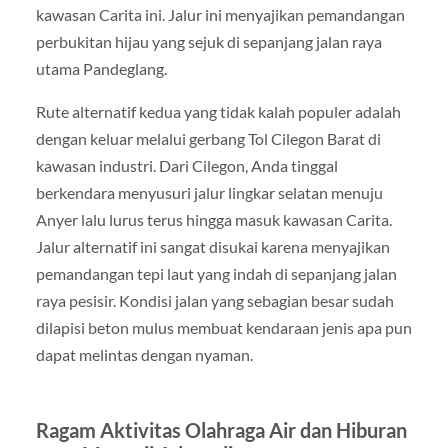
kawasan Carita ini. Jalur ini menyajikan pemandangan
perbukitan hijau yang sejuk di sepanjang jalan raya
utama Pandeglang.
Rute alternatif kedua yang tidak kalah populer adalah
dengan keluar melalui gerbang Tol Cilegon Barat di
kawasan industri. Dari Cilegon, Anda tinggal
berkendara menyusuri jalur lingkar selatan menuju
Anyer lalu lurus terus hingga masuk kawasan Carita.
Jalur alternatif ini sangat disukai karena menyajikan
pemandangan tepi laut yang indah di sepanjang jalan
raya pesisir. Kondisi jalan yang sebagian besar sudah
dilapisi beton mulus membuat kendaraan jenis apa pun
dapat melintas dengan nyaman.
Ragam Aktivitas Olahraga Air dan Hiburan