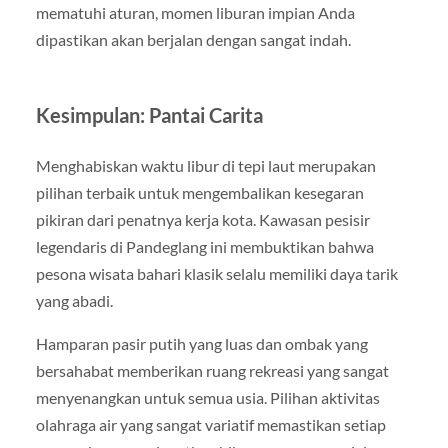
mematuhi aturan, momen liburan impian Anda
dipastikan akan berjalan dengan sangat indah.
Kesimpulan: Pantai Carita
Menghabiskan waktu libur di tepi laut merupakan
pilihan terbaik untuk mengembalikan kesegaran
pikiran dari penatnya kerja kota. Kawasan pesisir
legendaris di Pandeglang ini membuktikan bahwa
pesona wisata bahari klasik selalu memiliki daya tarik
yang abadi.
Hamparan pasir putih yang luas dan ombak yang
bersahabat memberikan ruang rekreasi yang sangat
menyenangkan untuk semua usia. Pilihan aktivitas
olahraga air yang sangat variatif memastikan setiap