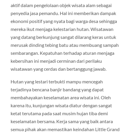
aktif dalam pengelolaan objek wisata alam sebagai
penyedia jasa pemandu. Hal ini memberikan dampak
ekonomi positif yang nyata bagi warga desa sehingga
mereka ikut menjaga kelestarian hutan. Wisatawan
yang datang berkunjung sangat dilarang keras untuk
merusak dinding tebing batu atau membuang sampah
sembarangan. Kepatuhan terhadap aturan menjaga
kebersihan ini menjadi cerminan dari perilaku
wisatawan yang cerdas dan bertanggung jawab.
Hutan yang lestari terbukti mampu mencegah
terjadinya bencana banjir bandang yang dapat
membahayakan keselamatan area wisata ini. Oleh
karena itu, kunjungan wisata diatur dengan sangat
ketat terutama pada saat musim hujan tiba demi
keselamatan bersama. Kerja sama yang baik antara
semua pihak akan memastikan keindahan Little Grand