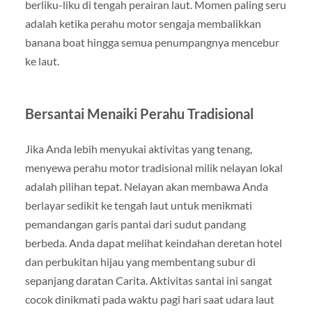
berliku-liku di tengah perairan laut. Momen paling seru
adalah ketika perahu motor sengaja membalikkan
banana boat hingga semua penumpangnya mencebur
ke laut.
Bersantai Menaiki Perahu Tradisional
Jika Anda lebih menyukai aktivitas yang tenang,
menyewa perahu motor tradisional milik nelayan lokal
adalah pilihan tepat. Nelayan akan membawa Anda
berlayar sedikit ke tengah laut untuk menikmati
pemandangan garis pantai dari sudut pandang
berbeda. Anda dapat melihat keindahan deretan hotel
dan perbukitan hijau yang membentang subur di
sepanjang daratan Carita. Aktivitas santai ini sangat
cocok dinikmati pada waktu pagi hari saat udara laut