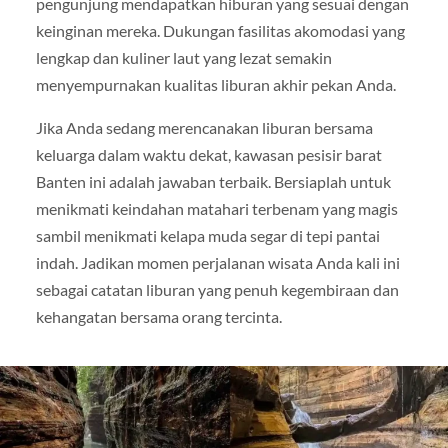
pengunjung mendapatkan hiburan yang sesuai dengan
keinginan mereka. Dukungan fasilitas akomodasi yang
lengkap dan kuliner laut yang lezat semakin
menyempurnakan kualitas liburan akhir pekan Anda.
Jika Anda sedang merencanakan liburan bersama
keluarga dalam waktu dekat, kawasan pesisir barat
Banten ini adalah jawaban terbaik. Bersiaplah untuk
menikmati keindahan matahari terbenam yang magis
sambil menikmati kelapa muda segar di tepi pantai
indah. Jadikan momen perjalanan wisata Anda kali ini
sebagai catatan liburan yang penuh kegembiraan dan
kehangatan bersama orang tercinta.