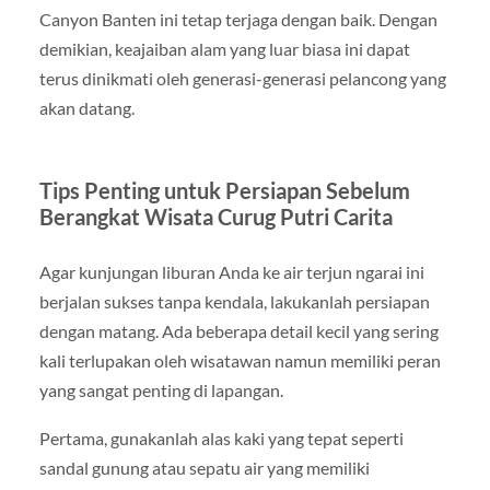
Canyon Banten ini tetap terjaga dengan baik. Dengan
demikian, keajaiban alam yang luar biasa ini dapat
terus dinikmati oleh generasi-generasi pelancong yang
akan datang.
Tips Penting untuk Persiapan Sebelum
Berangkat Wisata Curug Putri Carita
Agar kunjungan liburan Anda ke air terjun ngarai ini
berjalan sukses tanpa kendala, lakukanlah persiapan
dengan matang. Ada beberapa detail kecil yang sering
kali terlupakan oleh wisatawan namun memiliki peran
yang sangat penting di lapangan.
Pertama, gunakanlah alas kaki yang tepat seperti
sandal gunung atau sepatu air yang memiliki