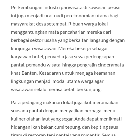
Perkembangan industri pariwisata di kawasan pesisir
ini juga menjadi urat nadi perekonomian utama bagi
masyarakat desa setempat. Ribuan warga lokal
menggantungkan mata pencaharian mereka dari
berbagai sektor usaha yang berkaitan langsung dengan
kunjungan wisatawan. Mereka bekerja sebagai
karyawan hotel, penyedia jasa sewa perlengkapan
pantai, pemandu wisata, hingga pengrajin cinderamata
khas Banten. Kesadaran untuk menjaga keamanan
lingkungan menjadi modal utama warga agar
wisatawan selalu merasa betah berkunjung.
Para pedagang makanan lokal juga ikut meramaikan
suasana pantai dengan menyajikan berbagai menu
kuliner olahan laut yang segar. Anda dapat menikmati
hidangan ikan bakar, cumi tepung, dan kepiting saus
tiram di restoran tepi pantai yang romantis. Semua