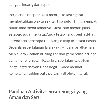
sangat rindang dan sejuk.
Perjalanan berjalan kaki menuju lokasi ngarai
membutuhkan waktu sekitar tiga puluh hingga empat
puluh lima menit lamanya. Meskipun medan jalan
setapak sudah tertata, Anda tetap harus berhati-hati
karena ada beberapa titik yang cukup licin saat basah.
Sepanjang perjalanan jalan kaki, Anda akan ditemani
oleh suara kicauan burung liar dan gemercik air sungai
yang menenangkan. Rasa lelah berjalan kaki akan
langsung terbayar lunas begitu Anda melihat
kemegahan tebing batu pertama di pintu ngarai.
Panduan Aktivitas Susur Sungai yang
Aman dan Seru