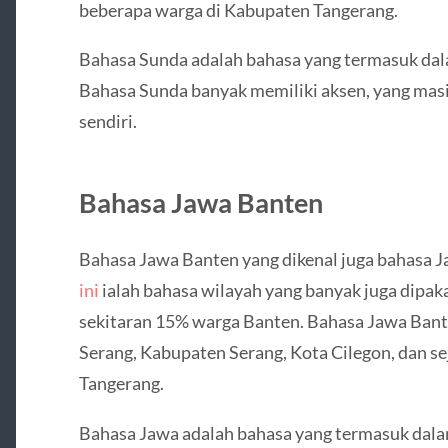
beberapa warga di Kabupaten Tangerang.
Bahasa Sunda adalah bahasa yang termasuk da
Bahasa Sunda banyak memiliki aksen, yang ma
sendiri.
Bahasa Jawa Banten
Bahasa Jawa Banten yang dikenal juga bahasa J
ini
ialah bahasa wilayah yang banyak juga dipaka
sekitaran 15% warga Banten. Bahasa Jawa Bante
Serang, Kabupaten Serang, Kota Cilegon, dan se
Tangerang.
Bahasa Jawa adalah bahasa yang termasuk dal