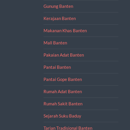
Gunung Banten
Kerajaan Banten
Makanan Khas Banten
Mall Banten
Pakaian Adat Banten
Pantai Banten
Pantai Gope Banten
Rumah Adat Banten
Rumah Sakit Banten
Sejarah Suku Baduy
Tarian Tradisional Banten