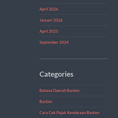
April 2026
Januari 2026
April 2025
September 2024
Categories
Bahasa Daerah Banten
Banten
Cara Cek Pajak Kendaraan Banten