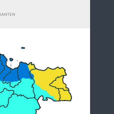
 BANTEN