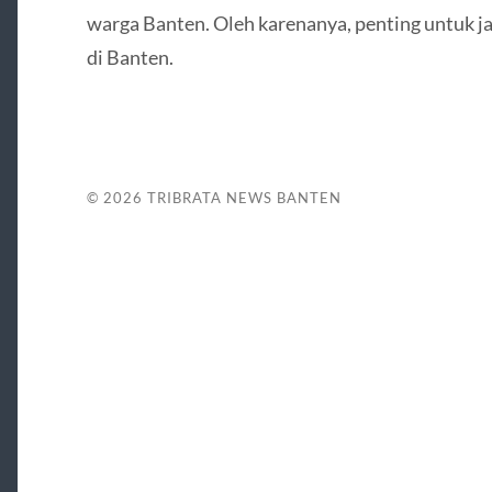
warga Banten. Oleh karenanya, penting untuk j
di Banten.
© 2026
TRIBRATA NEWS BANTEN