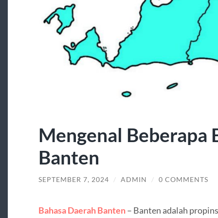
Mengenal Beberapa 
Banten
SEPTEMBER 7, 2024
/
ADMIN
/
0 COMMENTS
Bahasa Daerah Banten
– Banten adalah propins