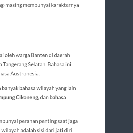
ing-masing mempunyai karakternya
ai oleh warga Banten di daerah
 Tangerang Selatan. Bahasa ini
asa Austronesia.
a banyak bahasa wilayah yang lain
ampung Cikoneng
, dan
bahasa
unyai peranan penting saat jaga
ilayah adalah sisi dari jati diri