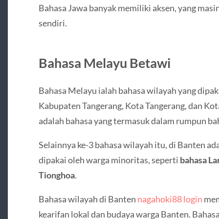
Bahasa Jawa banyak memiliki aksen, yang mas
sendiri.
Bahasa Melayu Betawi
Bahasa Melayu ialah bahasa wilayah yang dipak
Kabupaten Tangerang, Kota Tangerang, dan Kota
adalah bahasa yang termasuk dalam rumpun bah
Selainnya ke-3 bahasa wilayah itu, di Banten ad
dipakai oleh warga minoritas, seperti
bahasa L
Tionghoa
.
Bahasa wilayah di Banten
nagahoki88 login
memp
kearifan lokal dan budaya warga Banten. Bahasa w